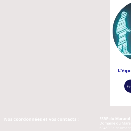
L'équ
F
Nos coordonnées et vos contacts :
ESRP du Marand
Domaine
du Mar
63450 Saint-Amant