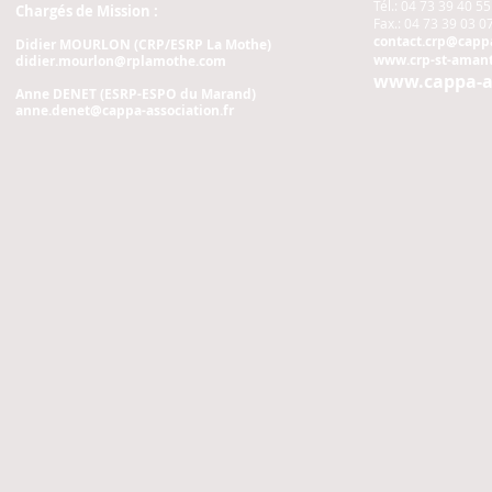
Tél.: 04 73 39 40 55
Chargés de Mission :
Fax.: 04 73 39 03 0
contact.crp@cappa
Didier MOURLON (CRP/ESRP La Mothe)
www.crp-st-amant
didier.mourlon@rplamothe.com
www.cappa-as
Anne DENET (ESRP-ESPO du Marand)
anne.denet@cappa-association.fr